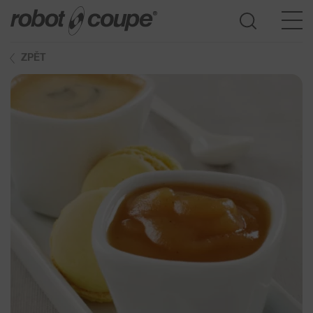
ZPĚT
Přístup do průvodce výběrem