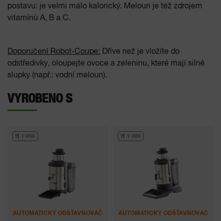
postavu: je velmi málo kalorický. Meloun je též zdrojem
vitamínù A, B a C.
Doporučení Robot-Coupe:
Dříve než je vložíte do
odstředivky, oloupejte ovoce a zeleninu, které mají silné
slupky (např.: vodní meloun).
VYROBENO S
1-200
1-300
AUTOMATICKÝ ODŠŤAVŇOVAČ
AUTOMATICKÝ ODŠŤAVŇOVAČ