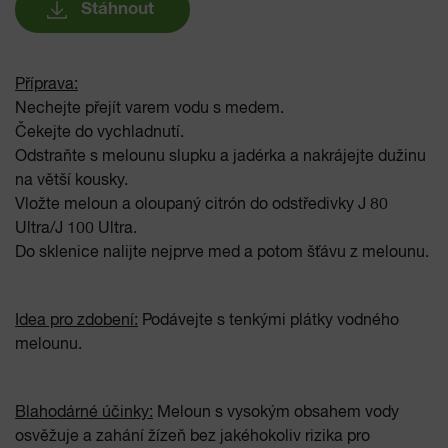
Stáhnout
Příprava:
Nechejte přejít varem vodu s medem.
Čekejte do vychladnutí.
Odstraňte s melounu slupku a jadérka a nakrájejte dužinu
na větší kousky.
Vložte meloun a oloupaný citrón do odstředivky J 80
Ultra/J 100 Ultra.
Do sklenice nalijte nejprve med a potom šťávu z melounu.
Idea pro zdobení:
Podávejte s tenkými plátky vodného
melounu.
Blahodárné účinky:
Meloun s vysokým obsahem vody
osvěžuje a zahání žízeň bez jakéhokoliv rizika pro