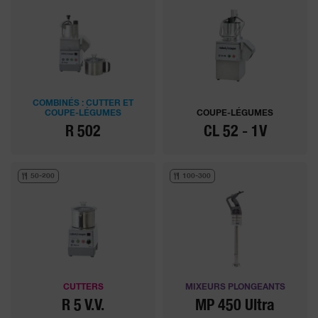
COMBINÉS : CUTTER ET
COUPE-LÉGUMES
COUPE-LÉGUMES
R 502
CL 52 - 1V
50-200
100-300
CUTTERS
MIXEURS PLONGEANTS
R 5 V.V.
MP 450 Ultra