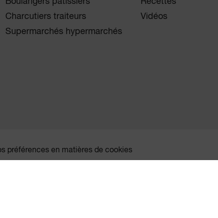
Boulangers pâtissiers
Recettes
Charcutiers traiteurs
Vidéos
Supermarchés hypermarchés
vos préférences en matières de cookies