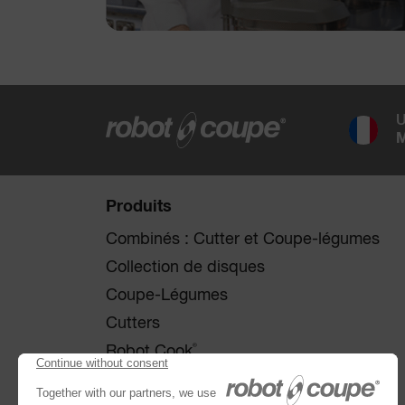
U
M
Produits
Combinés : Cutter et Coupe-légumes
Collection de disques
Coupe-Légumes
Cutters
®
Robot Cook
®
Blixer