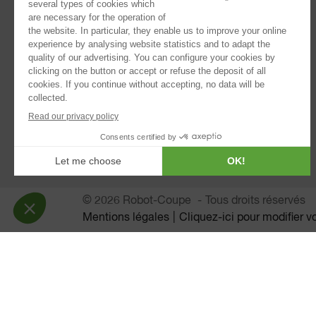
Kitchen Blenders
Mixeurs plongeants
Extracteurs de jus
Tamis automatiques
Batteurs Mélangeurs
Eplucheuses
Essoreuses
Trancheurs à Pain
© 2026 Robot-Coupe
Tous droits réservés
Mentions légales
Cliquez-ici pour modifier 