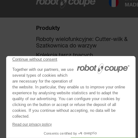
MADE
Produkty
Roboty wielofunkcyjne: Cutter-wilk &
Szatkownica do warzyw
Kolekcja tarcz tnących
Szatkownica do warzyw
Cutter-wilki
®
Robot Cook
®
Blixer
Kitchen Blenders
Miksery ręczne
Wyciskarki do soków automatyczne
Automatyczne sitka