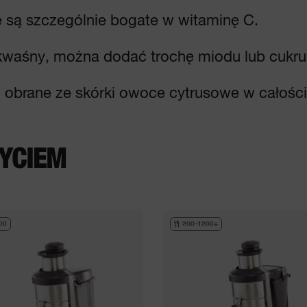
e są szczególnie bogate w witaminę C.
t kwaśny, można dodać trochę miodu lub cukru
 obrane ze skórki owoce cytrusowe w całości 
YCIEM
00
200-1200+