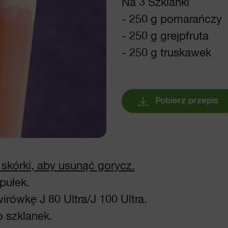
Na 3 Szklanki
- 250 g pomarańczy
- 250 g grejpfruta
- 250 g truskawek
Pobierz przepis
 skórki, aby usunąć gorycz.
pułek.
rówkę J 80 Ultra/J 100 Ultra.
 szklanek.