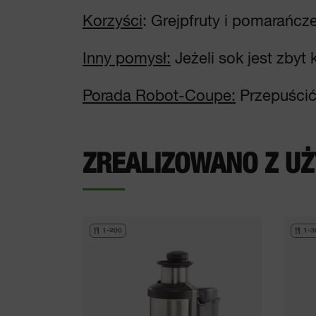
Korzyści
: Grejpfruty i pomarańcz
Inny pomysł:
Jeżeli sok jest zby
Porada Robot-Coupe:
Przepuścić
ZREALIZOWANO Z UŻ
1-200
1-3