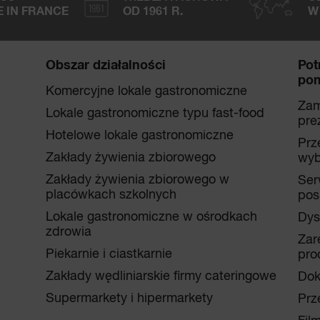
 IN FRANCE
OD 1961 R.
W
Obszar działalności
Pot
po
Komercyjne lokale gastronomiczne
Za
Lokale gastronomiczne typu fast-food
pre
Hotelowe lokale gastronomiczne
Prz
Zakłady żywienia zbiorowego
wyb
Zakłady żywienia zbiorowego w
Ser
placówkach szkolnych
pos
Lokale gastronomiczne w ośrodkach
Dys
zdrowia
Zar
Piekarnie i ciastkarnie
pro
Zakłady wędliniarskie firmy cateringowe
Dok
Supermarkety i hipermarkety
Prz