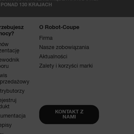
 PONAD 130 KRAJACH
rzebujesz
O Robot-Coupe
mocy?
Firma
mów
Nasze zobowiązania
zentację
Aktualności
ewodnik
Zalety i korzyści marki
oru
wis
przedażowy
trybutorzy
ejestruj
dukt
KONTAKT Z
umentacja
NAMI
episy