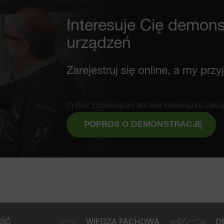
Interesuje Cię demons
urządzeń
Zarejestruj się online, a my prz
(*) Bez zobowiązań ani bez obowiązku zaku
POPROŚ O DEMONSTRACJĘ
OŚĆ
WIEDZA FACHOWA
O