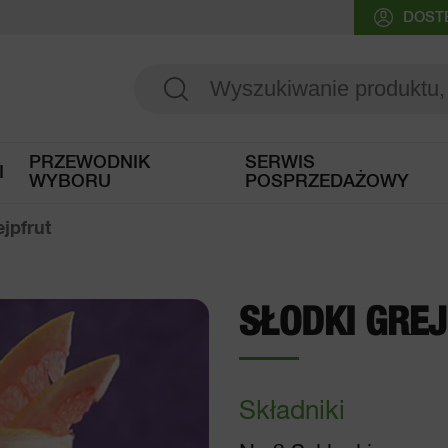
DOST
PRZEWODNIK
SERWIS
I
WYBORU
POSPRZEDAŻOWY
Dostęp do przewodnika wyboru
ejpfrut
SŁODKI GRE
Składniki