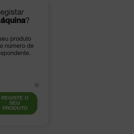
egistar
áquina
?
 seu produto
 o número de
espondente.
?
REGISTE O
SEU
PRODUTO