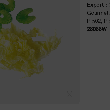
Expert :
C
Gourmet, 
R 502, R 
28066W