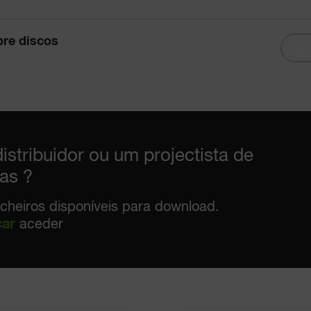
re discos
istribuidor ou um projectista de
as ?
icheiros disponíveis para download.
car
aceder