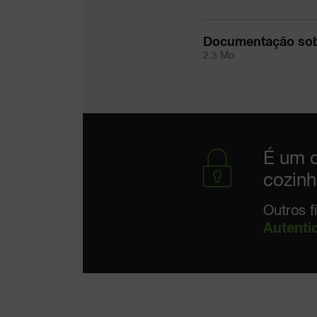
Documentação sob
2.3 Mo
É um d
cozinh
Outros f
Autenti