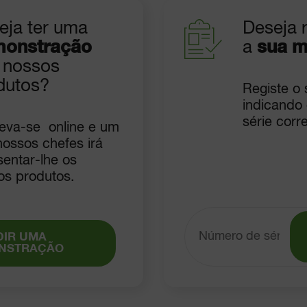
eja ter uma
Deseja r
onstração
a
sua m
 nossos
dutos?
Registe o
indicando
série corr
reva-se online e um
nossos chefes irá
sentar-lhe os
os produtos.
DIR UMA
NSTRAÇÃO