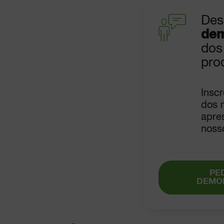
Des
dem
dos
pro
Insc
dos 
apre
noss
PE
DEMO