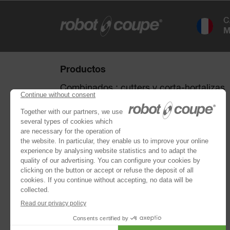
C
M
Productos
Combinados : cutters y corta-hortalizas
Colección de discos
Corta-hortalizas
Cutters
®
Robot Cook
®
Blixer
Kitchen Blenders
Brazos trituradores
Extractores de jugos