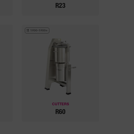
R23
1200-1200+
CUTTERS
R60