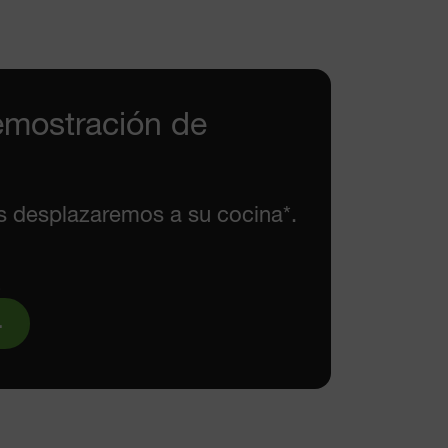
emostración de
s desplazaremos a su cocina*.
.
.