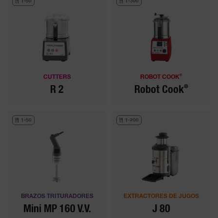
1-50
1-300
®
CUTTERS
ROBOT COOK
®
R 2
Robot Cook
1-50
1-200
BRAZOS TRITURADORES
EXTRACTORES DE JUGOS
Mini MP 160 V.V.
J 80