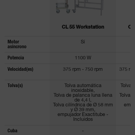
CL 55 Workstation
CL
Motor
Sí
asíncrono
Potencia
1100 W
Velocidad(es)
375 rpm - 750 rpm
375 rp
Tolva(s)
Tolva automática
Tolva 
inoxidable,
Tolva de palanca luna llena
Tolva c
de 4,4 l,
Tolva cilíndrica de Ø 58 mm
empu
y Ø 39 mm,
empujador Exactitube -
Incluidos
Cuba
-