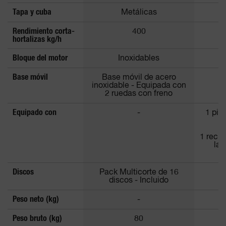
Tapa y cuba
Metálicas
Rendimiento corta-
400
hortalizas kg/h
Bloque del motor
Inoxidables
Base móvil
Base móvil de acero
inoxidable - Equipada con
2 ruedas con freno
Equipado con
-
1 pie
1 recip
las
Discos
Pack Multicorte de 16
discos - Incluido
Peso neto (kg)
-
Peso bruto (kg)
80