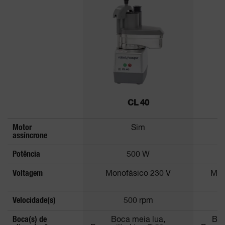
CL 40
Motor
Sim
assíncrone
Potência
500 W
Voltagem
Monofásico 230 V
Mon
Velocidade(s)
500 rpm
Boca(s) de
Boca meia lua,
Boc