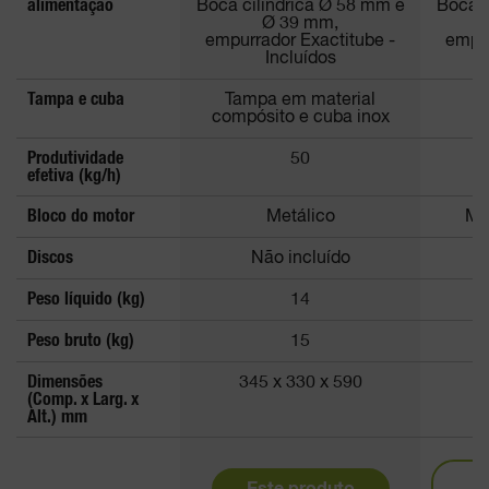
alimentação
Boca cilíndrica Ø 58 mm e
Boca c
Ø 39 mm,
empurrador Exactitube -
empur
Incluídos
Tampa e cuba
Tampa em material
compósito e cuba inox
Produtividade
50
efetiva (kg/h)
Bloco do motor
Metálico
Ma
Discos
Não incluído
Peso líquido (kg)
14
Peso bruto (kg)
15
Dimensões
345 x 330 x 590
3
(Comp. x Larg. x
Alt.) mm
Este produto