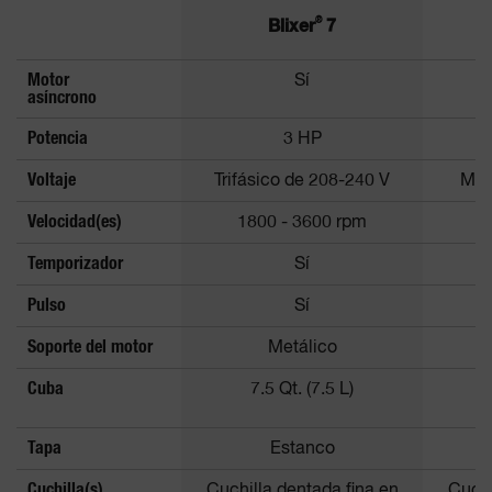
®
Blixer
7
Motor
Sí
asíncrono
Potencia
3 HP
Voltaje
Trifásico de 208-240 V
Mon
Velocidad(es)
1800 - 3600 rpm
3
Temporizador
Sí
Pulso
Sí
Soporte del motor
Metálico
Cuba
7.5 Qt. (7.5 L)
Tapa
Estanco
Cuchilla(s)
Cuchilla dentada fina en
Cuchi