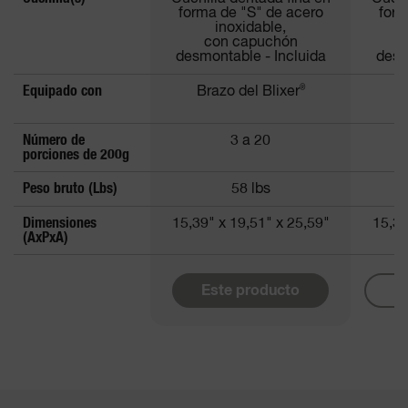
forma de "S" de acero
form
inoxidable,
con capuchón
desmontable - Incluida
desm
Equipado con
Brazo del Blixer
®
B
Número de
3 a 20
porciones de 200g
Peso bruto (Lbs)
58 lbs
Dimensiones
15,39" x 19,51" x 25,59"
15,39
(AxPxA)
Este producto
M