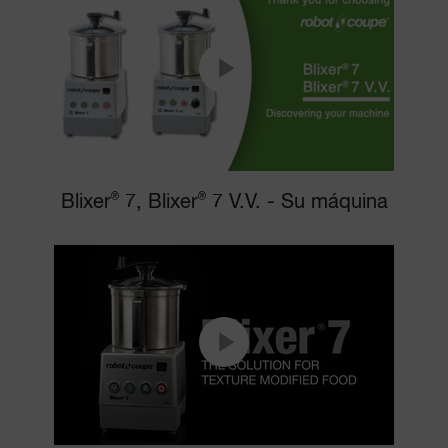
Blixer
®
7, Blixer
®
7 V.V. - Su máquina