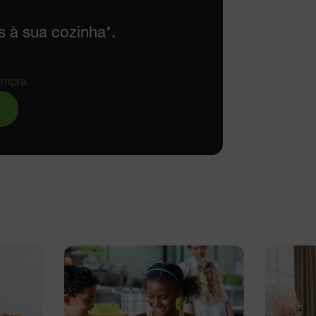
s à sua cozinha*.
ompra.