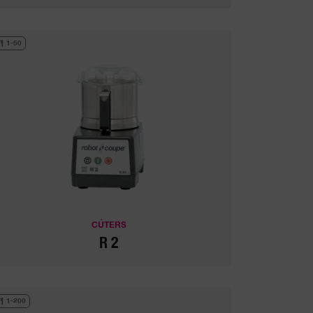
1-50
CÚTERS
R 2
1-200