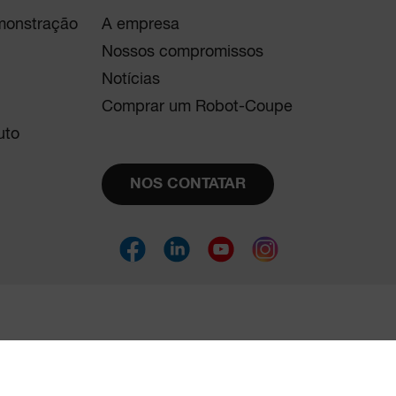
emonstração
A empresa
Nossos compromissos
Notícias
Comprar um Robot-Coupe
uto
NOS CONTATAR