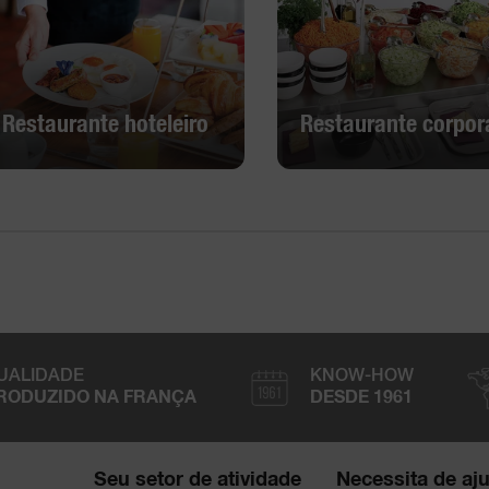
Restaurante hoteleiro
Restaurante corpor
Restaurante hoteleiro
Restaurante corpor
Descobrir
Descobrir
UALIDADE
KNOW-HOW
RODUZIDO NA FRANÇA
DESDE 1961
Seu setor de atividade
Necessita de aj