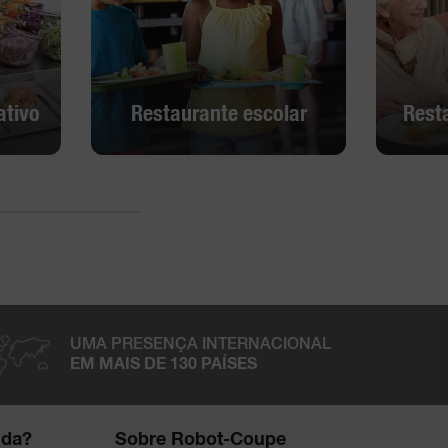
ativo
Restaurante escolar
Rest
ativo
Restaurante escolar
Rest
Descobrir
UMA PRESENÇA INTERNACIONAL
EM MAIS DE 130 PAÍSES
uda?
Sobre Robot-Coupe