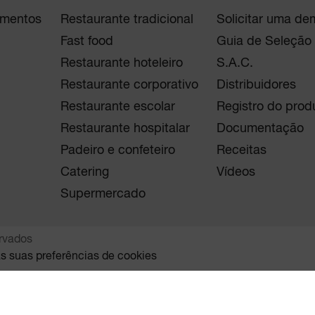
imentos
Restaurante tradicional
Solicitar uma d
Fast food
Guia de Seleção
Restaurante hoteleiro
S.A.C.
Restaurante corporativo
Distribuidores
Restaurante escolar
Registro do prod
Restaurante hospitalar
Documentação
Padeiro e confeteiro
Receitas
Catering
Vídeos
Supermercado
ervados
as suas preferências de cookies