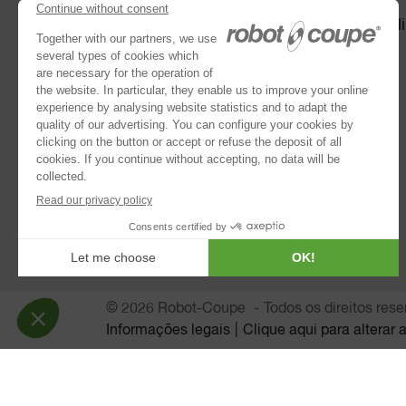
Combinados :Cúter e Processador de al
Coleção de discos
Processadores de alimentos
Cúters
®
Robot Cook
®
Blixer
Trituradores
Centrifugadoras
© 2026 Robot-Coupe
Todos os direitos res
Informações legais
Clique aqui para alterar 