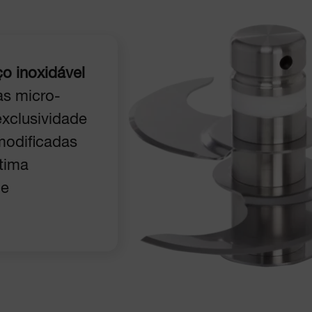
o inoxidável
as micro-
xclusividade
modificadas
tima
 e