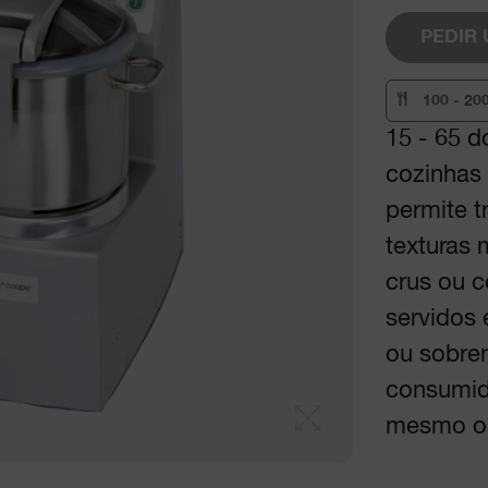
PEDIR
100 - 20
15 - 65 
cozinhas 
permite t
texturas 
crus ou c
servidos 
ou sobre
consumid
mesmo os