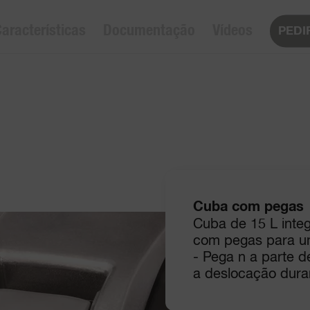
aracterísticas
Documentação
Vídeos
PEDI
Cuba com pegas
Cuba de 15 L inte
com pegas para u
- Pega n a parte de
a deslocação dura