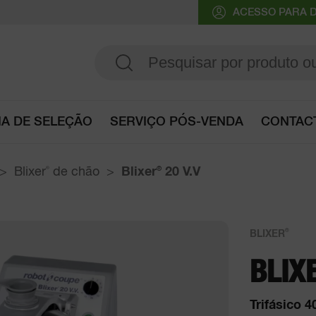
ACESSO PARA D
IA DE SELEÇÃO
SERVIÇO PÓS-VENDA
CONTAC
Consultar o Guia de seleção
Blixer
®
de chão
Blixer
®
20 V.V
®
BLIXER
BLIX
Trifásico 4