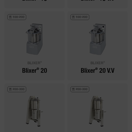
100-200
100-200
®
®
BLIXER
BLIXER
®
®
Blixer
20
Blixer
20 V.V
200-300
200-300