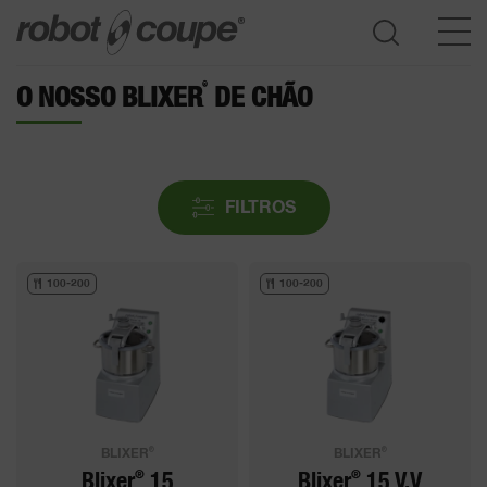
®
O NOSSO BLIXER
DE CHÃO
Consultar o Guia de seleção
FILTROS
100-200
100-200
®
®
BLIXER
BLIXER
®
®
Blixer
15
Blixer
15 V.V