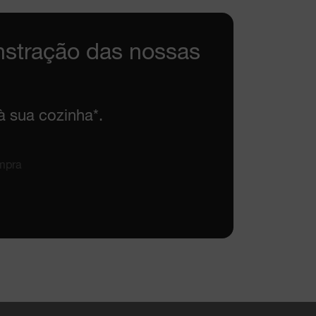
nstração das nossas
à sua cozinha*.
mpra