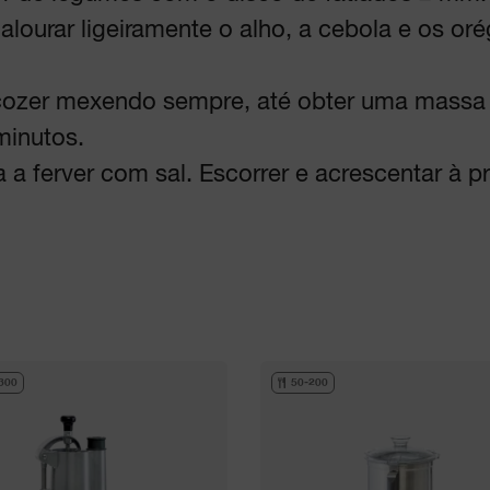
alourar ligeiramente o alho, a cebola e os or
a cozer mexendo sempre, até obter uma mass
minutos.
 a ferver com sal. Escorrer e acrescentar à 
300
50-200