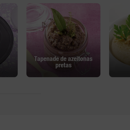
Tapenade de azeitonas
pretas
Tapenade de azeitonas
pretas
Descobrir