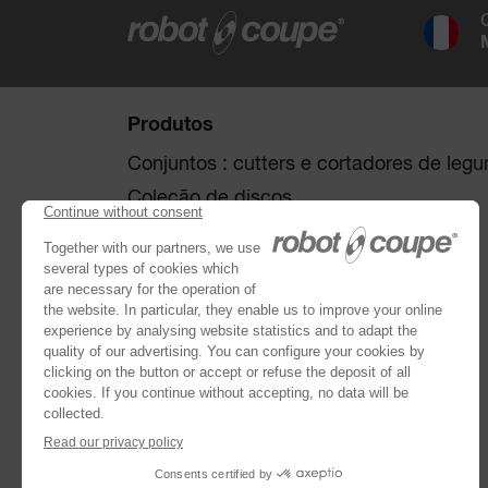
Produtos
Conjuntos : cutters e cortadores de leg
Coleção de discos
Cortador de legumes
Cutters
®
Robot Cook
®
Blixer
Kitchen Blenders
Trituradores
Extratores de sumos
Peneiras automáticas