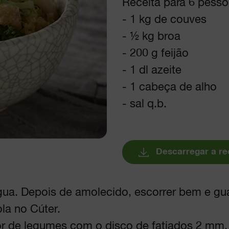
Receita para 6 pess
- 1 kg de couves
- ½ kg broa
- 200 g feijão
- 1 dl azeite
- 1 cabeça de alho
- sal q.b.
Descarregar a re
ua. Depois de amolecido, escorrer bem e gua
la no Cúter.
dor de legumes com o disco de fatiados 2 mm.