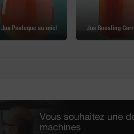
Jus Pasteque au miel
Jus Boosting Carr
Jus Pasteque au miel
Jus Boosting Carr
Découvrir
Découvrir
Vous souhaitez une d
machines