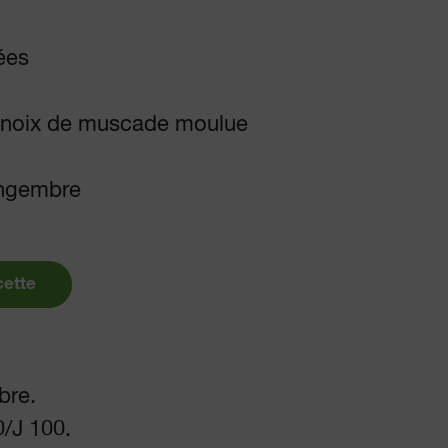
ées
e noix de muscade moulue
gingembre
cette
bre.
0/J 100.