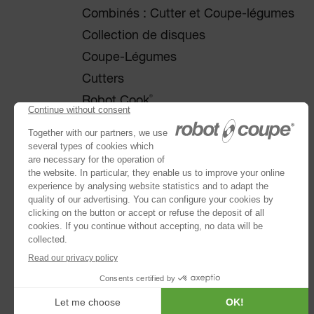
Combinés : Cutter et Coupe-légumes
Collection de disques
Coupe-Légumes
Cutters
®
Robot Cook
®
Blixer
Kitchen Blenders
Mixeurs plongeants
Extracteurs de jus
Tamis automatiques
Batteurs Mélangeurs
Eplucheuses
Essoreuses
Trancheurs à Pain