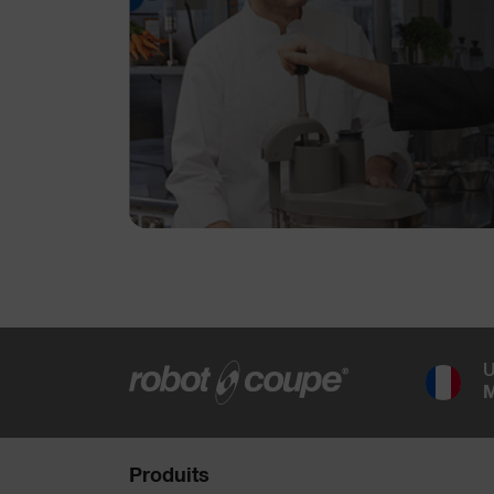
U
M
Produits