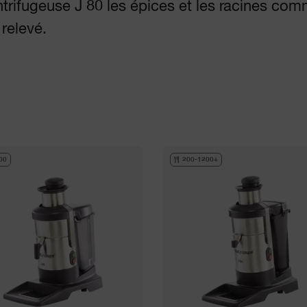
ntrifugeuse J 80 les épices et les racines co
 relevé.
00
200-1200+