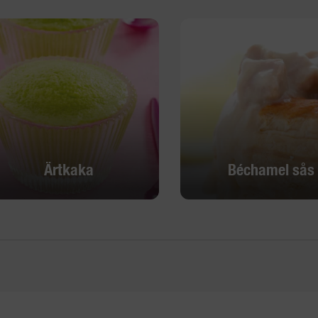
Ärtkaka
Béchamel sås
Ärtkaka
Béchamel sås
Upptäck
Upptäck