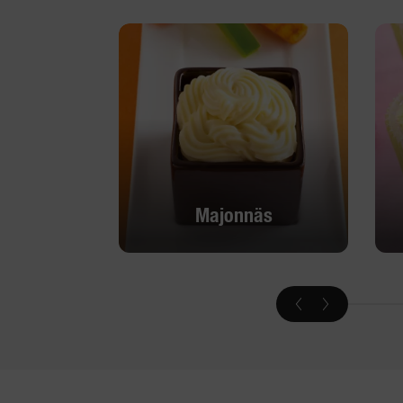
Majonnäs
Majonnäs
Upptäck