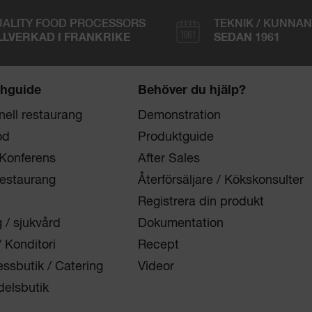
ALITY FOOD PROCESSORS
TEKNIK / KUNNA
LLVERKAD I FRANKRIKE
SEDAN 1961
hguide
Behöver du hjälp?
onell restaurang
Demonstration
od
Produktguide
 Konferens
After Sales
restaurang
Återförsäljare / Kökskonsulter
Registrera din produkt
/ sjukvård
Dokumentation
/ Konditori
Recept
essbutik / Catering
Videor
elsbutik