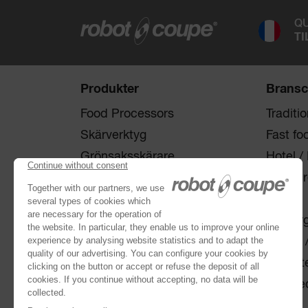
QU
TI
Produkter
Bransc
Food Processors
Traditi
Skärverktyg
Fast fo
Grönsaksskärare
Hotel /
Snabbhackar
Etnisk 
®
Robot Cook
Skola
®
Blixer
Omsorg 
Kitchen Blenders
Bageri 
Stavmixers
Delikat
Juice-Extraktor Automatisk
Livsmed
Separatorer